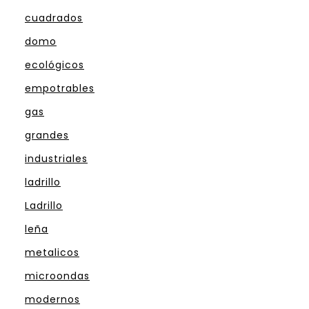
cuadrados
domo
ecológicos
empotrables
gas
grandes
industriales
ladrillo
Ladrillo
leña
metalicos
microondas
modernos