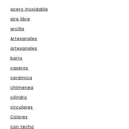
acero inoxidable
aire libre
arcilla
Artesanales
artesanales
barro
caseros
cerámica
chimenea
cilindro
circulares
Colores
con techo