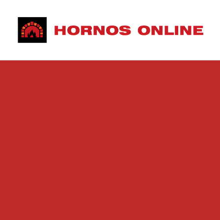
Saltar
al
contenido