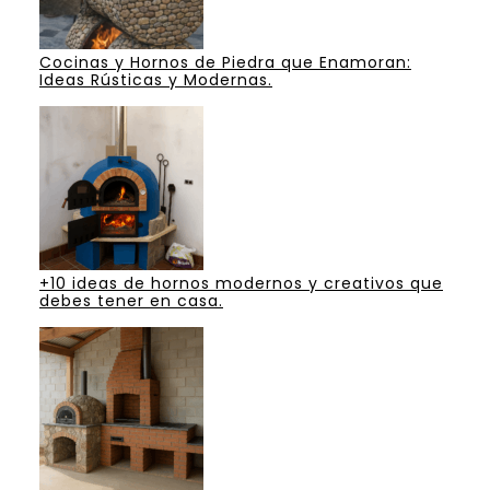
Cocinas y Hornos de Piedra que Enamoran:
Ideas Rústicas y Modernas.
+10 ideas de hornos modernos y creativos que
debes tener en casa.