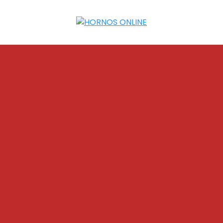
Saltar
al
contenido