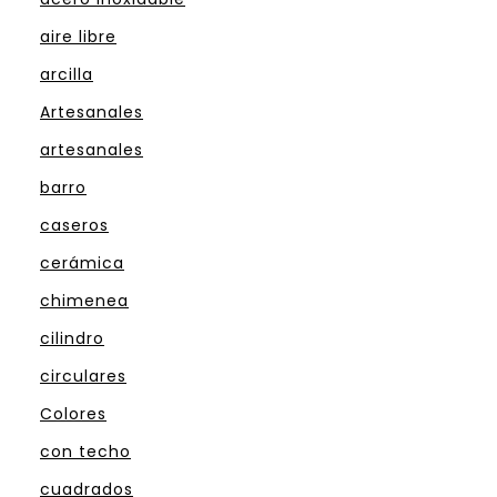
aire libre
arcilla
Artesanales
artesanales
barro
caseros
cerámica
chimenea
cilindro
circulares
Colores
con techo
cuadrados