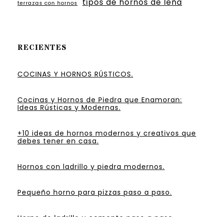
tipos de hornos de leña
terrazas con hornos
RECIENTES
COCINAS Y HORNOS RÚSTICOS.
Cocinas y Hornos de Piedra que Enamoran:
Ideas Rústicas y Modernas.
+10 ideas de hornos modernos y creativos que
debes tener en casa.
Hornos con ladrillo y piedra modernos.
Pequeño horno para pizzas paso a paso.