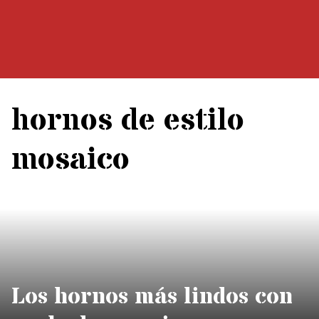
hornos de estilo
mosaico
Los hornos más lindos con