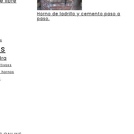
e libre
Horno de ladrillo y cemento paso a
paso.
as
os
dra
tivoss
n hornos
a