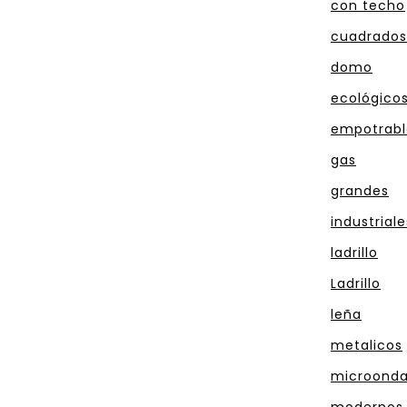
con techo
cuadrados
domo
ecológico
empotrabl
gas
grandes
industriale
ladrillo
Ladrillo
leña
metalicos
microond
modernos