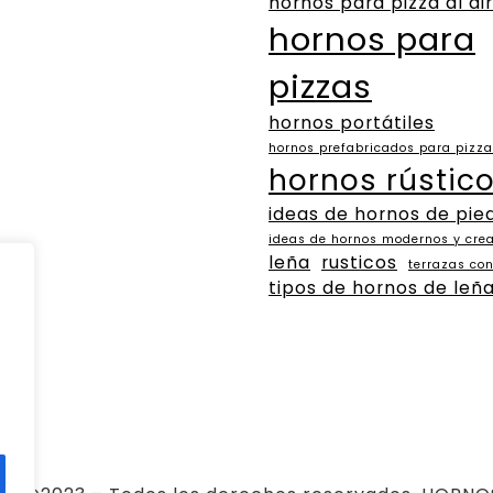
hornos para pizza al air
hornos para
pizzas
hornos portátiles
hornos prefabricados para pizz
hornos rústic
ideas de hornos de pie
ideas de hornos modernos y crea
leña
rusticos
terrazas co
tipos de hornos de leñ