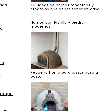
nos
+10 ideas de hornos modernos y
creativos que debes tener en casa.
Hornos con ladrillo y piedra
modernos.
o
os
Pequeño horno para pizzas paso a
a
paso.
 campo