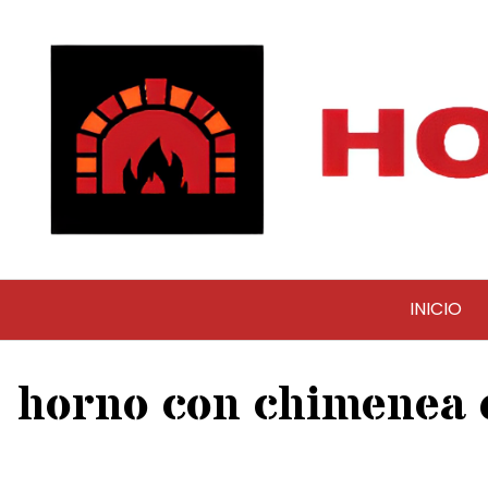
Saltar
al
contenido
INICIO
horno con chimenea 