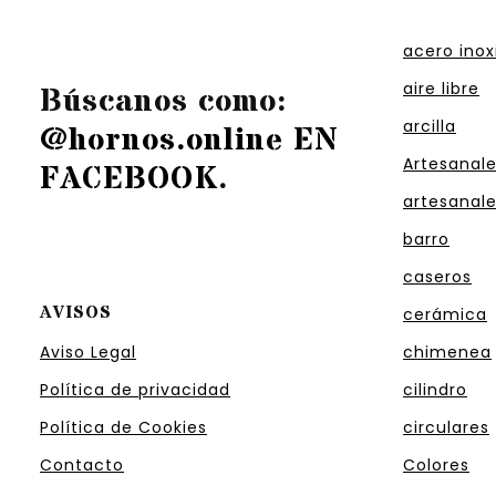
acero inox
aire libre
Búscanos como:
arcilla
@hornos.online EN
Artesanal
FACEBOOK
.
artesanal
barro
caseros
AVISOS
cerámica
Aviso Legal
chimenea
Política de privacidad
cilindro
Política de Cookies
circulares
Contacto
Colores