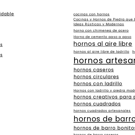
idable
cocinas con hornos
Cocinas y Hornos de Piedra que
Ideas Rústicas y Modernas
horno con chimenea de acero
Horno de cemento paso a paso
hornos al aire libre
es
hornos al aire libre de ladrillo
h
es
hornos artesa
hornos caseros
hornos circulares
hornos con ladrillo
Hornos con ladrillo y piedra mo
hornos creativos para 
hornos cuadrados
hornos cuadrados artesanales
hornos de barr
hornos de barro bonito
hornos de barro caseros