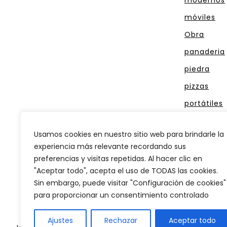
móviles
Obra
panaderia
piedra
pizzas
portátiles
reposteria
Usamos cookies en nuestro sitio web para brindarle la
rústicos
experiencia más relevante recordando sus
tambor
preferencias y visitas repetidas. Al hacer clic en
"Aceptar todo", acepta el uso de TODAS las cookies.
Sin embargo, puede visitar "Configuración de cookies"
para proporcionar un consentimiento controlado
Ajustes
Rechazar
Aceptar todo