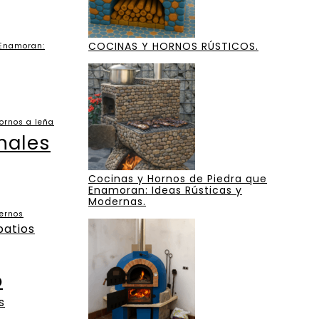
COCINAS Y HORNOS RÚSTICOS.
 Enamoran:
ornos a leña
nales
Cocinas y Hornos de Piedra que
Enamoran: Ideas Rústicas y
Modernas.
dernos
patios
o
s