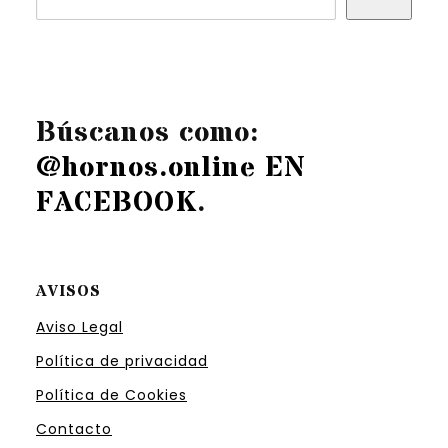
Búscanos como:
@hornos.online EN
FACEBOOK
.
AVISOS
Aviso Legal
Política de privacidad
Política de Cookies
Contacto