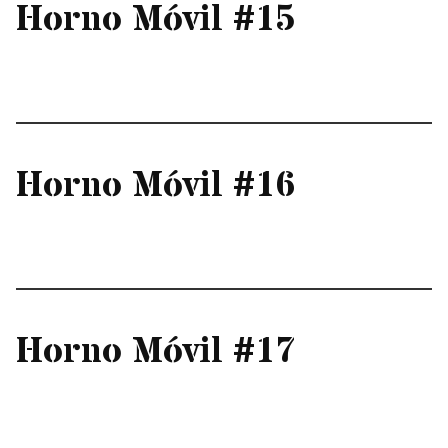
Horno Móvil #15
Horno Móvil #16
Horno Móvil #17