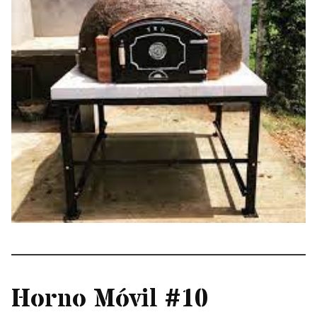
Horno Móvil #10