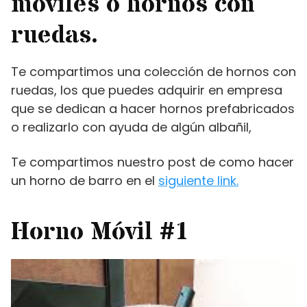
móviles o hornos con
ruedas.
Te compartimos una colección de hornos con
ruedas, los que puedes adquirir en empresa
que se dedican a hacer hornos prefabricados
o realizarlo con ayuda de algún albañil,
Te compartimos nuestro post de como hacer
un horno de barro en el
siguiente link.
Horno Móvil #1