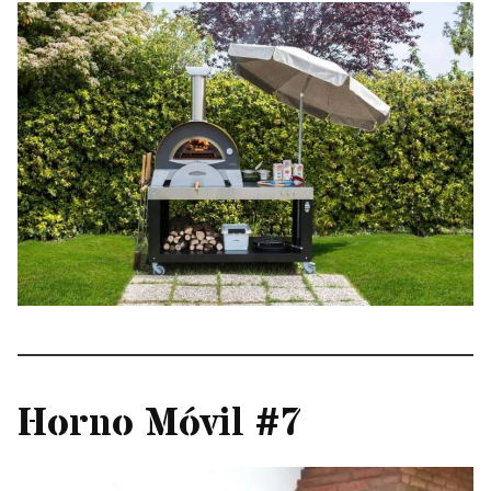
Horno Móvil #7