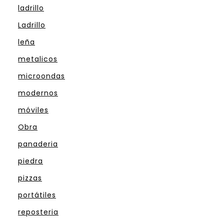
ladrillo
Ladrillo
leña
metalicos
microondas
modernos
móviles
Obra
panaderia
piedra
pizzas
portátiles
reposteria