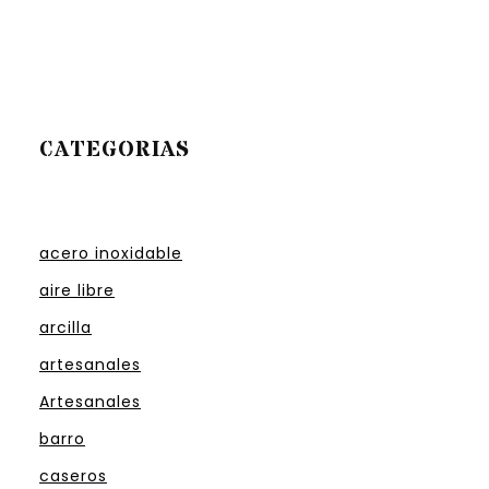
CATEGORIAS
acero inoxidable
aire libre
arcilla
artesanales
Artesanales
barro
caseros