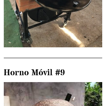
Horno Móvil #9