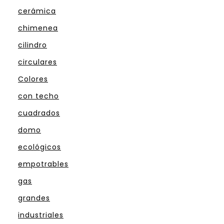
cerámica
chimenea
cilindro
circulares
Colores
con techo
cuadrados
domo
ecológicos
empotrables
gas
grandes
industriales