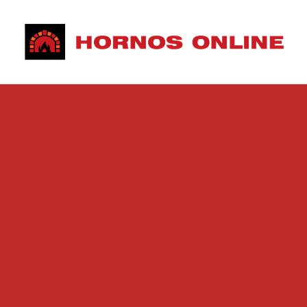
Saltar
al
contenido