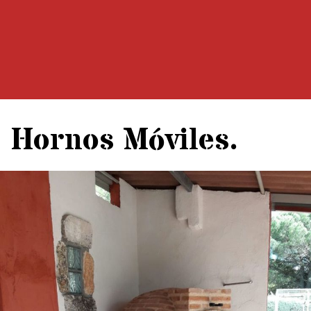
Hornos Móviles.