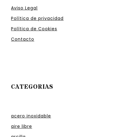
Aviso Legal
Política de privacidad
Política de Cookies
Contacto
CATEGORIAS
acero inoxidable
aire libre
arcilla