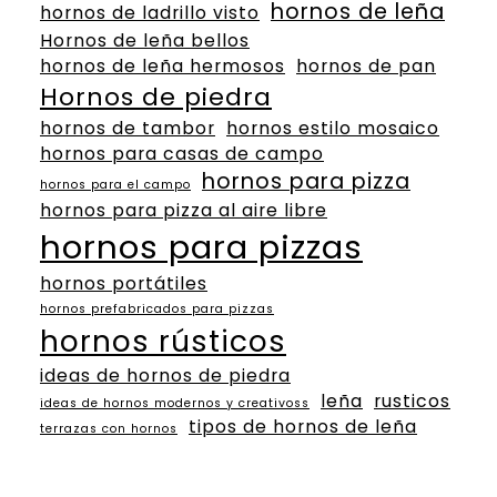
hornos de leña
hornos de ladrillo visto
Hornos de leña bellos
hornos de leña hermosos
hornos de pan
Hornos de piedra
hornos de tambor
hornos estilo mosaico
hornos para casas de campo
hornos para pizza
hornos para el campo
hornos para pizza al aire libre
hornos para pizzas
hornos portátiles
hornos prefabricados para pizzas
hornos rústicos
ideas de hornos de piedra
leña
rusticos
ideas de hornos modernos y creativoss
tipos de hornos de leña
terrazas con hornos