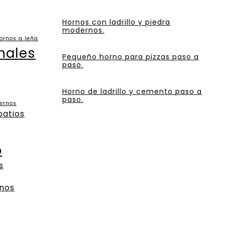
Hornos con ladrillo y piedra
modernos.
ornos a leña
nales
Pequeño horno para pizzas paso a
paso.
Horno de ladrillo y cemento paso a
paso.
dernos
patios
o
s
nos