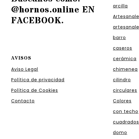
arcilla
@hornos.online EN
Artesanal
FACEBOOK
.
artesanal
barro
caseros
AVISOS
cerámica
Aviso Legal
chimenea
Política de privacidad
cilindro
Política de Cookies
circulares
Contacto
Colores
con techo
cuadrados
domo