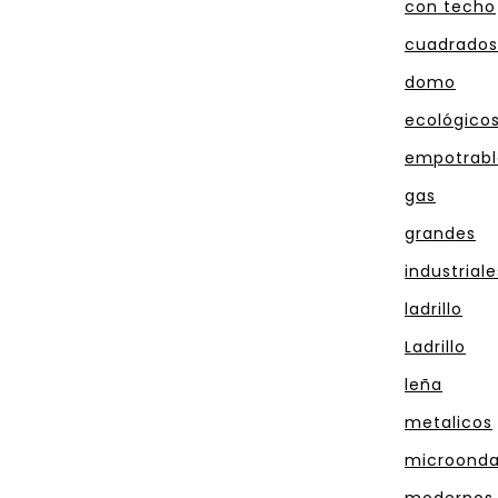
con techo
cuadrados
domo
ecológico
empotrabl
gas
grandes
industriale
ladrillo
Ladrillo
leña
metalicos
microond
modernos