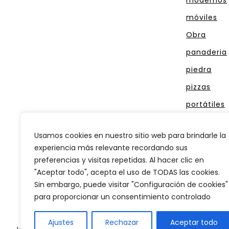
móviles
Obra
panaderia
piedra
pizzas
portátiles
reposteria
Usamos cookies en nuestro sitio web para brindarle la
rústicos
experiencia más relevante recordando sus
tambor
preferencias y visitas repetidas. Al hacer clic en
"Aceptar todo", acepta el uso de TODAS las cookies.
Sin embargo, puede visitar "Configuración de cookies"
para proporcionar un consentimiento controlado
Ajustes
Rechazar
Aceptar todo