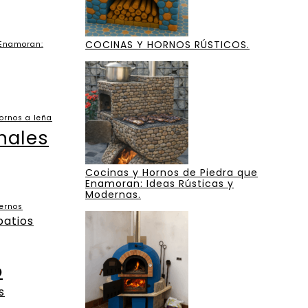
COCINAS Y HORNOS RÚSTICOS.
 Enamoran:
ornos a leña
nales
Cocinas y Hornos de Piedra que
Enamoran: Ideas Rústicas y
Modernas.
dernos
patios
o
s