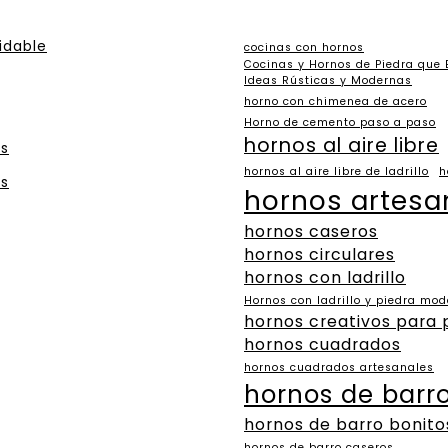
idable
cocinas con hornos
Cocinas y Hornos de Piedra que
Ideas Rústicas y Modernas
horno con chimenea de acero
Horno de cemento paso a paso
hornos al aire libre
es
hornos al aire libre de ladrillo
h
es
hornos artesa
hornos caseros
hornos circulares
hornos con ladrillo
Hornos con ladrillo y piedra mo
hornos creativos para 
hornos cuadrados
hornos cuadrados artesanales
hornos de barr
hornos de barro bonito
hornos de barro caseros