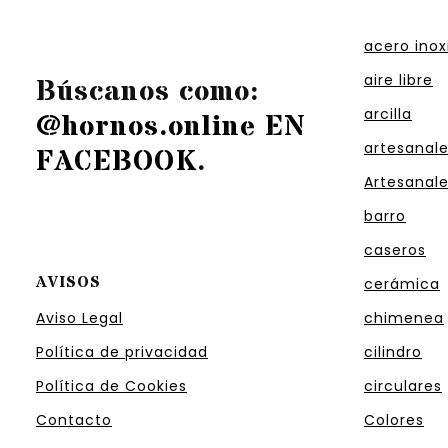
acero inox
aire libre
Búscanos como:
arcilla
@hornos.online EN
artesanal
FACEBOOK
.
Artesanal
barro
caseros
AVISOS
cerámica
Aviso Legal
chimenea
Política de privacidad
cilindro
Política de Cookies
circulares
Contacto
Colores