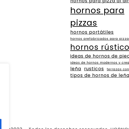
hornos para pizza al air
hornos para
pizzas
hornos portátiles
hornos prefabricados para pizz
hornos rústic
ideas de hornos de pie
ideas de hornos modernos y crea
leña
rusticos
terrazas co
tipos de hornos de leñ