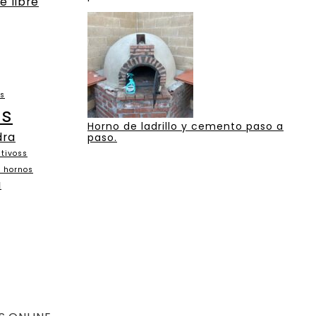
e libre
as
os
Horno de ladrillo y cemento paso a
dra
paso.
tivoss
n hornos
a