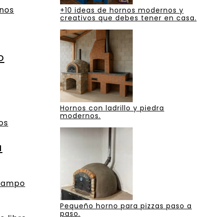
nos
+10 ideas de hornos modernos y
creativos que debes tener en casa.
o
Hornos con ladrillo y piedra
modernos.
os
a
 campo
Pequeño horno para pizzas paso a
paso.