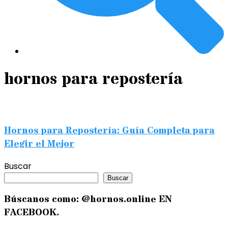
hornos para repostería
Hornos para Repostería: Guía Completa para
Elegir el Mejor
Buscar
Buscar
Búscanos como:
@hornos.online EN
FACEBOOK
.