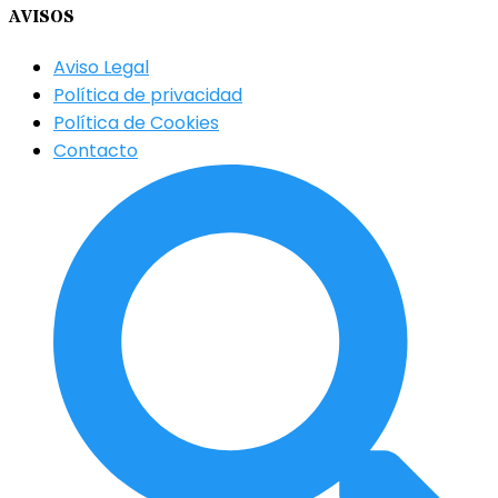
AVISOS
Aviso Legal
Política de privacidad
Política de Cookies
Contacto