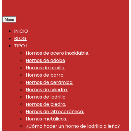
Menu
INICIO
BLOG
TIPO I
Hornos de acero inoxidable.
Hornos de adobe
Hornos de arcilla.
Hornos de barro.
Hornos de cerámica.
Hornos de cilindro.
Hornos de ladrillo
Hornos de piedra.
Hornos de vitrocerámica.
Hornos metálicos.
¿Cómo hacer un horno de ladrillo a leña?