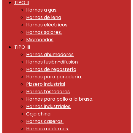
TIPO II
Hornos a gas.
Hornos de leña
Hornos eléctricos
Hornos solares.
Microondas
TIPO III
Hornos ahumadores
Hornos fusión-difusión
Hornos de repostería
Hornos para panadería.
Pizzero industrial
Hornos tostadores
Hornos para pollo a la brasa.
Hornos industriales.
Caja china
Hornos caseros.
Hornos modernos.