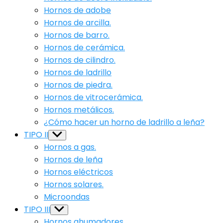
menu
Hornos de adobe
Hornos de arcilla.
Hornos de barro.
Hornos de cerámica.
Hornos de cilindro.
Hornos de ladrillo
Hornos de piedra.
Hornos de vitrocerámica.
Hornos metálicos.
¿Cómo hacer un horno de ladrillo a leña?
TIPO II
Show
sub
Hornos a gas.
menu
Hornos de leña
Hornos eléctricos
Hornos solares.
Microondas
TIPO III
Show
sub
Hornos ahumadores