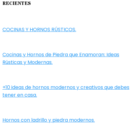
RECIENTES
COCINAS Y HORNOS RÚSTICOS.
Cocinas y Hornos de Piedra que Enamoran: Ideas
Rústicas y Modernas.
+10 ideas de hornos modernos y creativos que debes
tener en casa.
Hornos con ladrillo y piedra modernos.