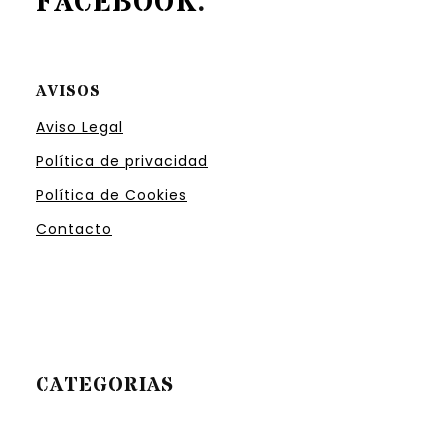
FACEBOOK
.
AVISOS
Aviso Legal
Política de privacidad
Política de Cookies
Contacto
CATEGORIAS