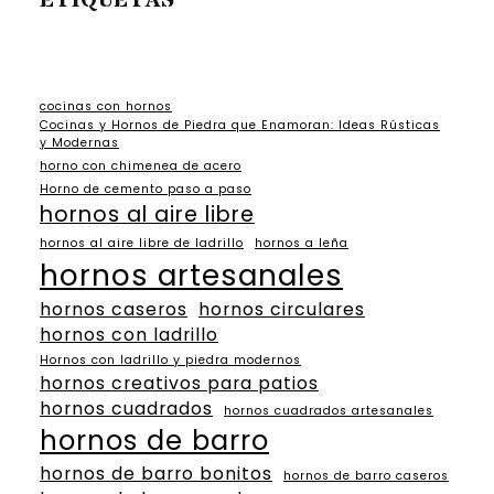
ETIQUETAS
cocinas con hornos
Cocinas y Hornos de Piedra que Enamoran: Ideas Rústicas
y Modernas
horno con chimenea de acero
Horno de cemento paso a paso
hornos al aire libre
hornos al aire libre de ladrillo
hornos a leña
hornos artesanales
hornos caseros
hornos circulares
hornos con ladrillo
Hornos con ladrillo y piedra modernos
hornos creativos para patios
hornos cuadrados
hornos cuadrados artesanales
hornos de barro
hornos de barro bonitos
hornos de barro caseros