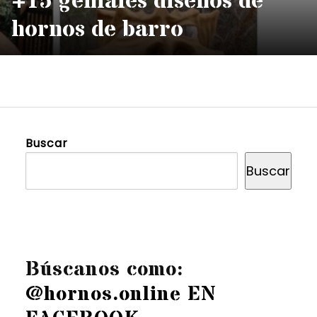
+15 geniales diseños de
hornos de barro
Buscar
Buscar
Búscanos como:
@hornos.online EN