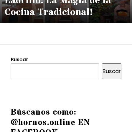
Ladrillo: La Magia de la
Cocina Tradicional!
Buscar
Buscar
Búscanos como:
@hornos.online EN