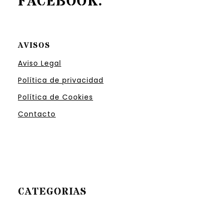
FACEBOOK
.
AVISOS
Aviso Legal
Política de privacidad
Política de Cookies
Contacto
CATEGORIAS