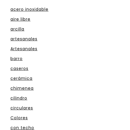
acero inoxidable
aire libre
arcilla
artesanales
Artesanales
barro
caseros
cerámica
chimenea
cilindro
circulares
Colores
con techo