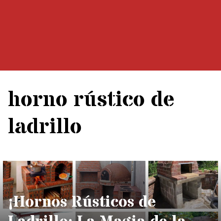
horno rústico de
ladrillo
¡Hornos Rústicos de