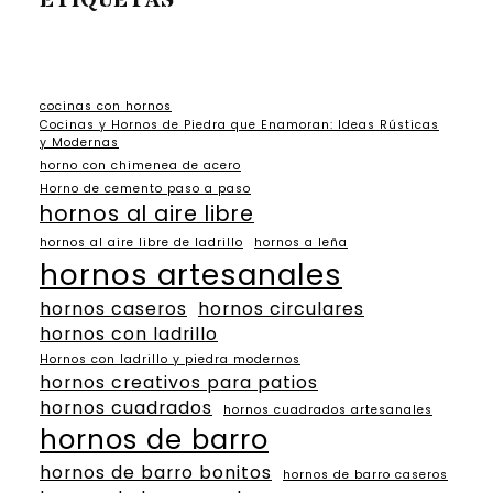
ETIQUETAS
cocinas con hornos
Cocinas y Hornos de Piedra que Enamoran: Ideas Rústicas
y Modernas
horno con chimenea de acero
Horno de cemento paso a paso
hornos al aire libre
hornos al aire libre de ladrillo
hornos a leña
hornos artesanales
hornos caseros
hornos circulares
hornos con ladrillo
Hornos con ladrillo y piedra modernos
hornos creativos para patios
hornos cuadrados
hornos cuadrados artesanales
hornos de barro
hornos de barro bonitos
hornos de barro caseros