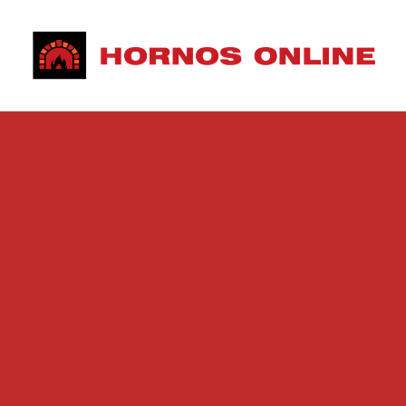
Saltar
al
contenido