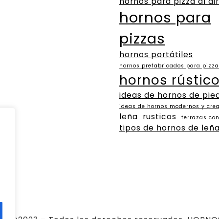
hornos para pizza al air
hornos para
pizzas
hornos portátiles
hornos prefabricados para pizz
hornos rústic
ideas de hornos de pie
ideas de hornos modernos y crea
leña
rusticos
terrazas co
tipos de hornos de leñ