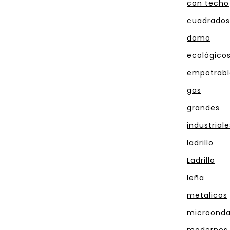
con techo
cuadrados
domo
ecológico
empotrabl
gas
grandes
industriale
ladrillo
Ladrillo
leña
metalicos
microond
modernos