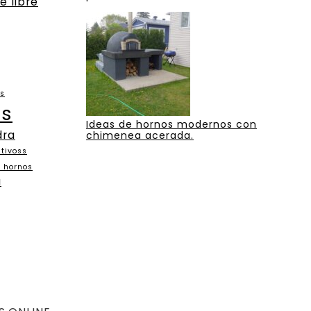
e libre
as
os
Ideas de hornos modernos con
dra
chimenea acerada.
tivoss
n hornos
a