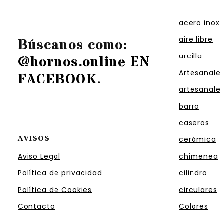
acero inox
aire libre
Búscanos como:
arcilla
@hornos.online EN
Artesanal
FACEBOOK
.
artesanal
barro
caseros
AVISOS
cerámica
Aviso Legal
chimenea
Política de privacidad
cilindro
Política de Cookies
circulares
Contacto
Colores