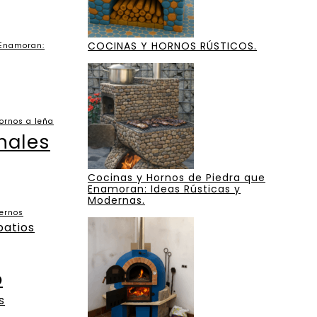
COCINAS Y HORNOS RÚSTICOS.
 Enamoran:
ornos a leña
nales
Cocinas y Hornos de Piedra que
Enamoran: Ideas Rústicas y
Modernas.
dernos
patios
o
s