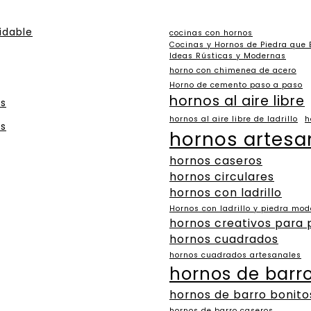
idable
cocinas con hornos
Cocinas y Hornos de Piedra que
Ideas Rústicas y Modernas
horno con chimenea de acero
Horno de cemento paso a paso
hornos al aire libre
es
hornos al aire libre de ladrillo
h
es
hornos artesa
hornos caseros
hornos circulares
hornos con ladrillo
Hornos con ladrillo y piedra mo
hornos creativos para 
hornos cuadrados
hornos cuadrados artesanales
hornos de barr
hornos de barro bonito
hornos de barro caseros