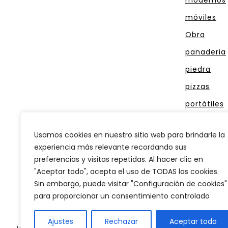
móviles
Obra
panaderia
piedra
pizzas
portátiles
reposteria
Usamos cookies en nuestro sitio web para brindarle la
rústicos
experiencia más relevante recordando sus
tambor
preferencias y visitas repetidas. Al hacer clic en
"Aceptar todo", acepta el uso de TODAS las cookies.
Sin embargo, puede visitar "Configuración de cookies"
para proporcionar un consentimiento controlado
Ajustes
Rechazar
Aceptar todo