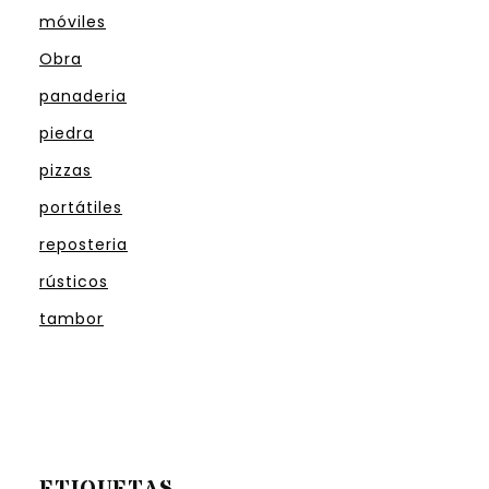
móviles
Obra
panaderia
piedra
pizzas
portátiles
reposteria
rústicos
tambor