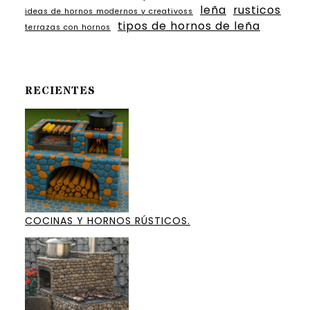
leña
rusticos
ideas de hornos modernos y creativoss
tipos de hornos de leña
terrazas con hornos
RECIENTES
COCINAS Y HORNOS RÚSTICOS.