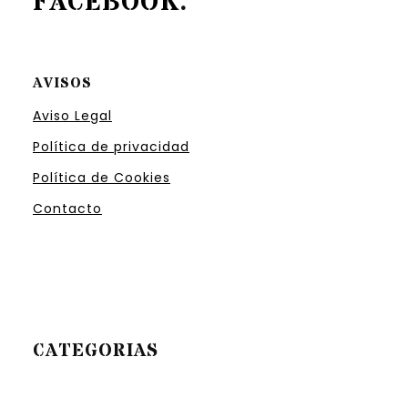
FACEBOOK
.
AVISOS
Aviso Legal
Política de privacidad
Política de Cookies
Contacto
CATEGORIAS