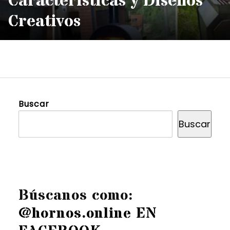
Características y Diseños
Creativos
Buscar
Buscar
Búscanos como:
@hornos.online EN