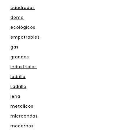
cuadrados
domo
ecológicos
empotrables
gas
grandes
industriales
ladrillo
Ladrillo
leña
metalicos
microondas
modernos