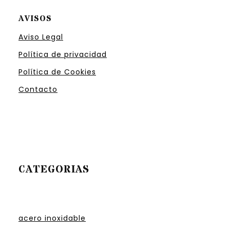
AVISOS
Aviso Legal
Política de privacidad
Política de Cookies
Contacto
CATEGORIAS
acero inoxidable