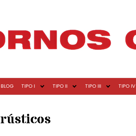
BLOG
TIPO I
TIPO II
TIPO III
TIPO IV
rústicos