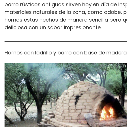
barro rústicos antiguos sirven hoy en día de in
materiales naturales de la zona, como adobe, p
hornos estas hechos de manera sencilla pero qu
deliciosa con un sabor impresionante.
Hornos con ladrillo y barro con base de madera